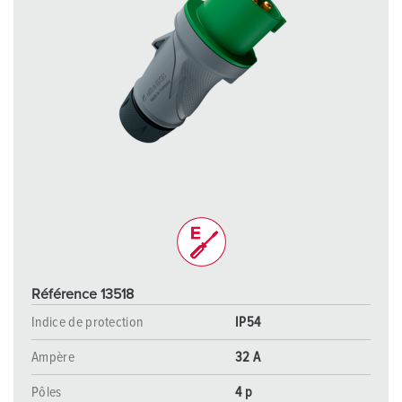
Référence 13518
Indice de protection
IP54
Ampère
32 A
Pôles
4 p