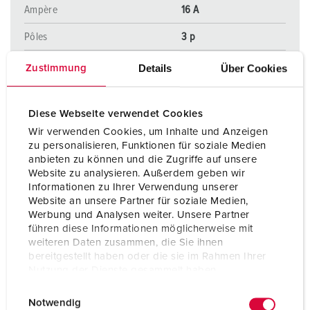
Ampère
16 A
Pôles
3 p
Volt
400 V
Details
Über Cookies
Zustimmung
Technique de raccordement
bornes à vis
ErgoCONTACT®
Diese Webseite verwendet Cookies
Wir verwenden Cookies, um Inhalte und Anzeigen
zu personalisieren, Funktionen für soziale Medien
VERS LE PRODUIT
anbieten zu können und die Zugriffe auf unsere
Website zu analysieren. Außerdem geben wir
Informationen zu Ihrer Verwendung unserer
Website an unsere Partner für soziale Medien,
Werbung und Analysen weiter. Unsere Partner
führen diese Informationen möglicherweise mit
weiteren Daten zusammen, die Sie ihnen
bereitgestellt haben oder die sie im Rahmen Ihrer
Nutzung der Dienste gesammelt haben.
E
Datenschutzerklärung
Impressum
Notwendig
i