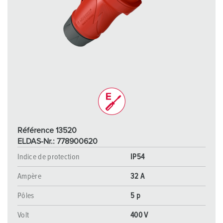
Référence 13520
ELDAS-Nr.: 778900620
Indice de protection
IP54
Ampère
32 A
Pôles
5 p
Volt
400 V