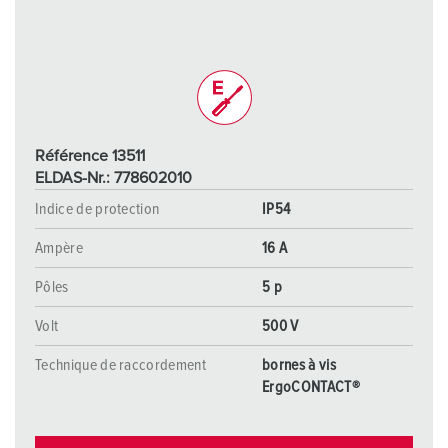
Référence 13511
ELDAS-Nr.: 778602010
Indice de protection
IP54
Ampère
16 A
Pôles
5 p
Volt
500 V
Technique de raccordement
bornes à vis
ErgoCONTACT®