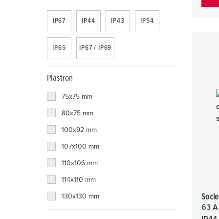
IP67
IP44
IP43
IP54
IP65
IP67 / IP69
Plastron
75x75 mm
80x75 mm
100x92 mm
107x100 mm
110x106 mm
114x110 mm
Socle
130x130 mm
63 A
IP44