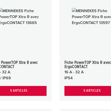
Dispositifs de connexion selon standards internationaux
Videos
S
Transmission de données / réseautique
P
Produits avec extension et produits complémentaires
P
Produits complémentaires
T
C
e PowerTOP Xtra R avec
Fiche PowerTOP Xtra R ave
CONTACT
ErgoCONTACT
- 32 A
16 A - 32 A
 / IP69
IP54
5 ARTICLES
5 ARTICLES