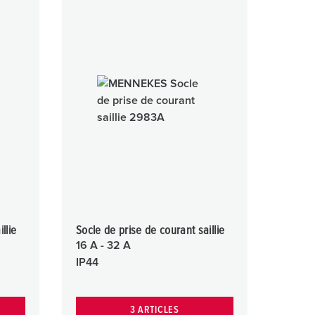
llie
Socle de prise de courant saillie
16 A - 32 A
IP44
3 ARTICLES