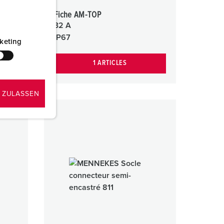
a
Fiche AM-TOP
32 A
IP67
keting
1 ARTICLES
 ZULASSEN