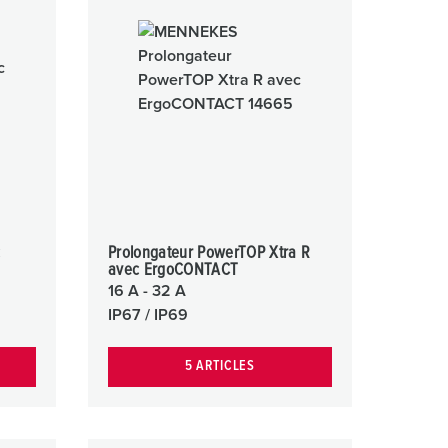
ervice incendie et protection contre les catastrophes
our conteneurs frigorifiques
our campings
M selon norme du matériel militaire
onnectique pour l‘événementiel
c
Prolongateur PowerTOP Xtra R
avec ErgoCONTACT
16 A - 32 A
IP67 / IP69
5 ARTICLES