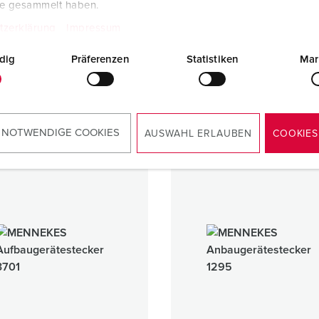
te gesammelt haben.
 connecteur mural
Prolongateur PowerTOP Xtr
tzerklärung
Impressum
63 A - 125 A
IP67
dig
Präferenzen
Statistiken
Mar
1 ARTICLES
2 ARTICLES
 NOTWENDIGE COOKIES
AUSWAHL ERLAUBEN
COOKIES