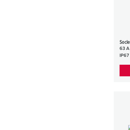
Socle
63 A
IP67