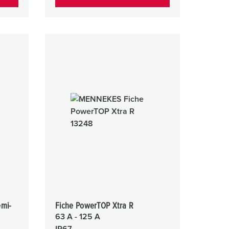
emi-
Fiche PowerTOP Xtra R
63 A - 125 A
IP67