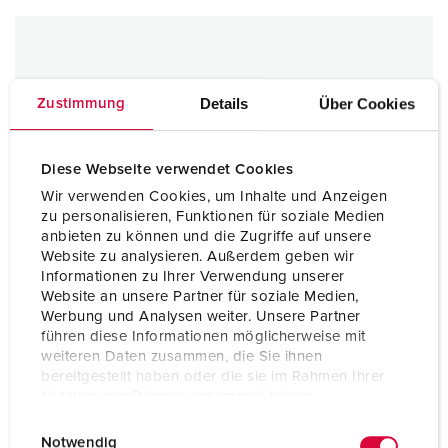
Details
Über Cookies
Zustimmung
Diese Webseite verwendet Cookies
Wir verwenden Cookies, um Inhalte und Anzeigen
zu personalisieren, Funktionen für soziale Medien
anbieten zu können und die Zugriffe auf unsere
Website zu analysieren. Außerdem geben wir
Informationen zu Ihrer Verwendung unserer
Website an unsere Partner für soziale Medien,
Werbung und Analysen weiter. Unsere Partner
führen diese Informationen möglicherweise mit
weiteren Daten zusammen, die Sie ihnen
bereitgestellt haben oder die sie im Rahmen Ihrer
Nutzung der Dienste gesammelt haben.
E
Datenschutzerklärung
Impressum
Notwendig