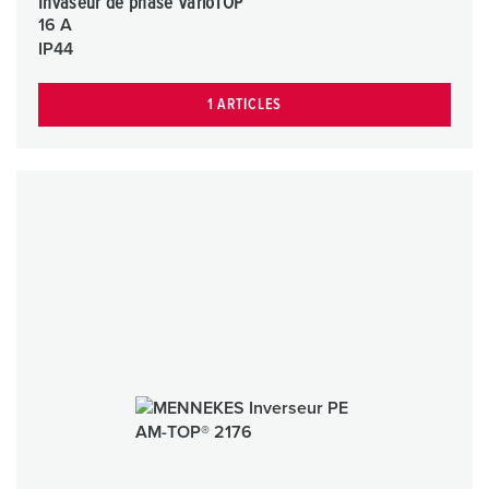
Invaseur de phase VarioTOP
16 A
IP44
1 ARTICLES