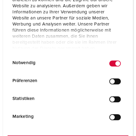
Website zu analysieren. Außerdem geben wir
Informationen zu Ihrer Verwendung unserer
Website an unsere Partner für soziale Medien,
Werbung und Analysen weiter. Unsere Partner
führen diese Informationen möglicherweise mit
weiteren Daten zusammen, die Sie ihnen
bereitgestellt haben oder die sie im Rahmen Ihrer
Nutzung der Dienste gesammelt haben.
E
Datenschutzerklärung
Impressum
Notwendig
i
n
w
Präferenzen
i
Référence 8214
l
Statistiken
10 m, IP67, 5 p, 400 V
l
i
VERS LE PRODUIT
g
Marketing
u
n