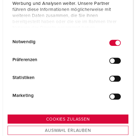
Werbung und Analysen weiter. Unsere Partner
führen diese Informationen möglicherweise mit
weiteren Daten zusammen, die Sie ihnen
bereitgestellt haben oder die sie im Rahmen Ihrer
Nutzung der Dienste gesammelt haben.
E
Datenschutzerklärung
Impressum
Notwendig
i
n
w
Präferenzen
i
l
Statistiken
l
i
g
Marketing
u
n
g
COOKIES ZULASSEN
s
AUSWAHL ERLAUBEN
a