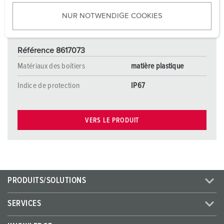
u
NUR NOTWENDIGE COOKIES
s
w
a
Référence 8617073
h
l
Matériaux des boítiers
matière plastique
Indice de protection
IP67
VERS LE PRODUIT
PRODUITS/SOLUTIONS
SERVICES