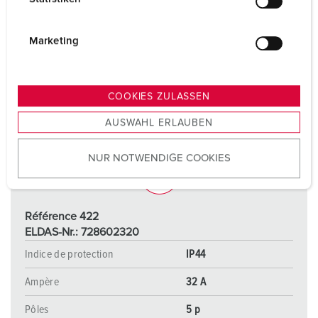
l
i
g
Marketing
u
n
g
COOKIES ZULASSEN
s
AUSWAHL ERLAUBEN
a
u
NUR NOTWENDIGE COOKIES
s
w
a
h
Référence 422
l
ELDAS-Nr.: 728602320
Indice de protection
IP44
Ampère
32 A
Pôles
5 p