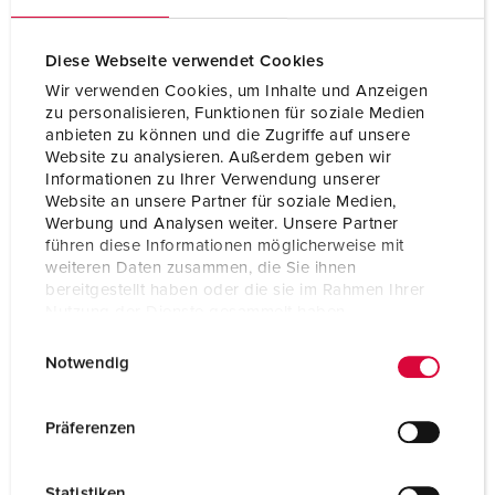
Pôles
5 p
Volt
400 V
Diese Webseite verwendet Cookies
Wir verwenden Cookies, um Inhalte und Anzeigen
Technique de raccordement
sans vis - TwinCONTACT
zu personalisieren, Funktionen für soziale Medien
anbieten zu können und die Zugriffe auf unsere
Contacts
Standard
Website zu analysieren. Außerdem geben wir
Informationen zu Ihrer Verwendung unserer
Website an unsere Partner für soziale Medien,
VERS LE PRODUIT
Werbung und Analysen weiter. Unsere Partner
führen diese Informationen möglicherweise mit
weiteren Daten zusammen, die Sie ihnen
bereitgestellt haben oder die sie im Rahmen Ihrer
Nutzung der Dienste gesammelt haben.
E
Datenschutzerklärung
Impressum
Notwendig
i
n
w
Präferenzen
i
l
Statistiken