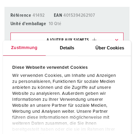
Référence
41492
EAN
4015394262107
Unité d'emballage
10 Qté
AJOUTER AUX SIGNETS
Details
Über Cookies
Zustimmung
Dans la rubrique Liste d’articles/ Panier, vous pouvez gérer
nos produits dans différentes listes.
Diese Webseite verwendet Cookies
Ma liste
(0)
AJOUTER
Wir verwenden Cookies, um Inhalte und Anzeigen
zu personalisieren, Funktionen für soziale Medien
CRÉER UNE NOUVELLE LISTE
anbieten zu können und die Zugriffe auf unsere
Website zu analysieren. Außerdem geben wir
Informationen zu Ihrer Verwendung unserer
Website an unsere Partner für soziale Medien,
Werbung und Analysen weiter. Unsere Partner
führen diese Informationen möglicherweise mit
Fiches techniques & téléchargements
weiteren Daten zusammen, die Sie ihnen
Module de connexion 41492
bereitgestellt haben oder die sie im Rahmen Ihrer