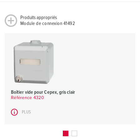
h
l
Produits appropriés
Module de connexion 41492
Boîtier vide pour Cepex, gris clair
Référence 4320
PLUS