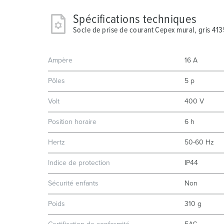
Spécifications techniques
Socle de prise de courant Cepex mural, gris 413
Ampère
16 A
Pôles
5 p
Volt
400 V
Position horaire
6 h
Hertz
50-60 Hz
Indice de protection
IP44
Sécurité enfants
Non
Poids
310 g