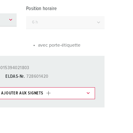
ervice incendie et protection contre les catastrophes
Position horaire
our conteneurs frigorifiques
our campings
M selon norme du matériel militaire
avec porte-étiquette
onnectique pour l‘événementiel
4015394021803
ELDAS-Nr.
728601420
AJOUTER AUX SIGNETS
ticles/ Panier, vous pouvez gérer nos produits dans
AJOUTER