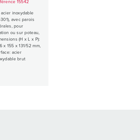
férence 15542
 acier inoxydable
.4301), avec parois
térales, pour
xation ou sur poteau,
mensions (H x L x P):
6 x 155 x 131/52 mm,
rface: acier
oxydable brut