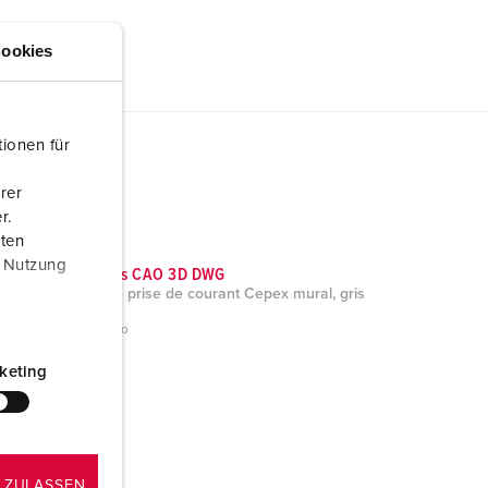
ookies
ionen für
rer
r.
aten
r Nutzung
Données CAO 3D DWG
Socle de prise de courant Cepex mural, gris
4135
ZIP, 487 Ko
keting
 ZULASSEN