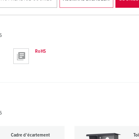
5
RoHS
5
Cadre d‘écartement
To