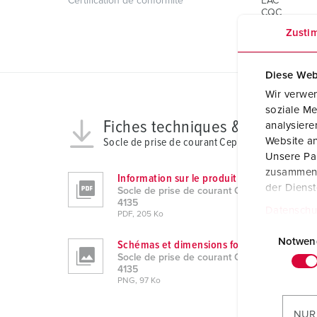
Certification de conformité
EAC
CQC
Zusti
Diese Web
Wir verwen
soziale Me
Fiches techniques & télécharg
analysier
Website an
Socle de prise de courant Cepex mural, gris 413
Unsere Par
zusammen, 
Information sur le produit
der Diens
Socle de prise de courant Cepex mural, gris
4135
Datenschu
PDF, 205 Ko
E
i
Notwen
Schémas et dimensions format portrait
Socle de prise de courant Cepex mural, gris
n
4135
w
PNG, 97 Ko
i
l
NUR