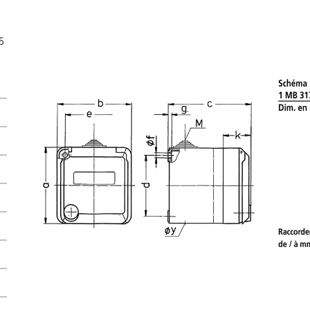
CRÉ
5