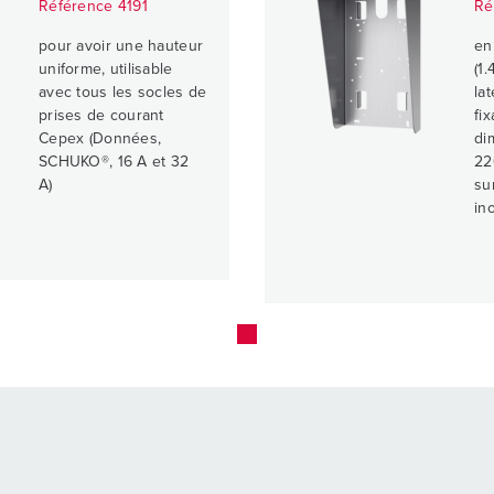
Référence 4191
Ré
pour avoir une hauteur
en
uniforme, utilisable
(1
avec tous les socles de
la
prises de courant
fi
Cepex (Données,
di
SCHUKO®, 16 A et 32
22
A)
su
in