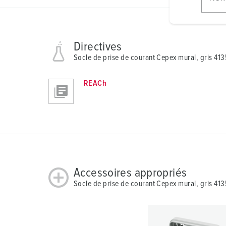
l
i
g
u
Directives
n
Socle de prise de courant Cepex mural, gris 413
g
s
REACh
a
u
s
w
a
h
l
Accessoires appropriés
Socle de prise de courant Cepex mural, gris 413