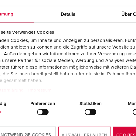
Details
Über C
mmung
seite verwendet Cookies
den Cookies, um Inhalte und Anzeigen zu personalisieren, Funkt
dien anbieten zu können und die Zugriffe auf unsere Website zu
ements
en. Außerdem geben wir Informationen zu Ihrer Verwendung unse
 unsere Partner für soziale Medien, Werbung und Analysen weite
5
tner führen diese Informationen möglicherweise mit weiteren D
die Sie ihnen bereitgestellt haben oder die sie im Rahmen Ihre
Données CAO 3D STP
te gesammelt haben.
Socle de prise de courant Cepex mural, gris
4135
tzerklärung
Impressum
ZIP, 248 Ko
dig
Präferenzen
Statistiken
Mar
Schémas et dimensions format paysage
Socle de prise de courant Cepex mural, gris
4135
PNG, 98 Ko
 NOTWENDIGE COOKIES
AUSWAHL ERLAUBEN
COOKIES