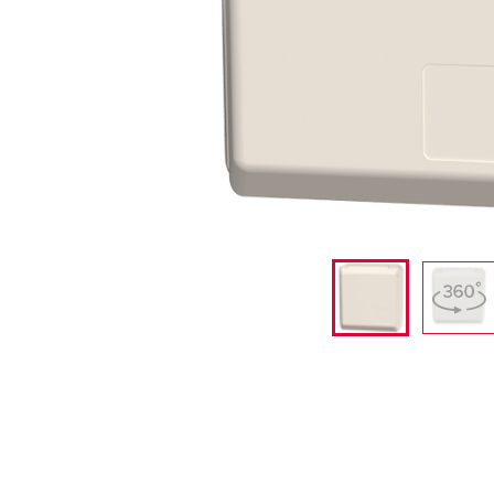
PRCD-S | Protection mobile des personnes
Exploitation minière
Standards internationaux
Sites
Combinaisons de prises
Applications industrielles
SCHUKO®
X-CONTACT
Salons et expositions
Basse tension
Transports publics et ferroviaires
Chantiers navals