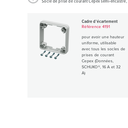
Socle de prise de courant Cepex semi-encastré, 
Cadre d‘écartement
Référence 4191
pour avoir une hauteur
uniforme, utilisable
avec tous les socles de
prises de courant
Cepex (Données,
SCHUKO®, 16 A et 32
A)