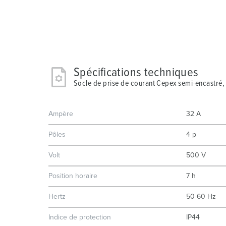
Spécifications techniques
Socle de prise de courant Cepex semi-encastré, 
Ampère
32 A
Pôles
4 p
Volt
500 V
Position horaire
7 h
Hertz
50-60 Hz
Indice de protection
IP44