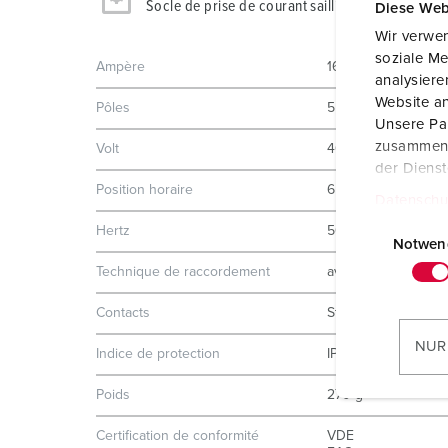
Socle de prise de courant saillie 27004
Diese Web
Wir verwen
soziale Me
Ampère
16 A
analysier
Website an
Pôles
5 p
Unsere Par
zusammen, 
Volt
400 V
der Diens
Position horaire
6 h
Datenschu
E
Hertz
50-60 Hz
i
Notwen
n
Technique de raccordement
avec bornes à vis
w
Contacts
Standard
i
l
NUR
Indice de protection
IP44
l
i
Poids
270 g
g
u
Certification de conformité
VDE