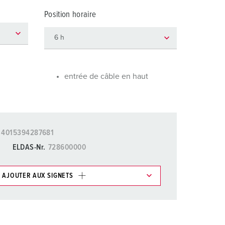
ervice incendie et protection contre les catastrophes
Position horaire
our conteneurs frigorifiques
our campings
M selon norme du matériel militaire
entrée de câble en haut
onnectique pour l‘événementiel
4015394287681
ELDAS-Nr.
728600000
AJOUTER AUX SIGNETS
ticles/ Panier, vous pouvez gérer nos produits dans
AJOUTER