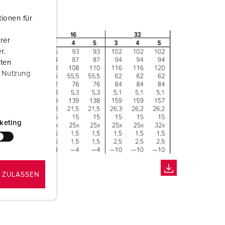
ionen für
rer
r.
aten
r Nutzung
keting
 ZULASSEN