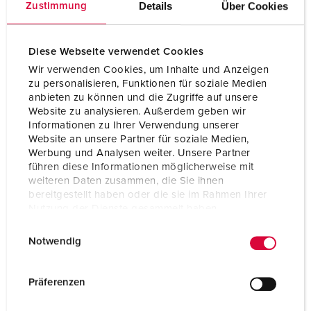
Details
Über Cookies
Zustimmung
Technique de raccordement
sans vis - TwinCONTACT
Contacts
Standard
Diese Webseite verwendet Cookies
Wir verwenden Cookies, um Inhalte und Anzeigen
Indice de protection
IP67
zu personalisieren, Funktionen für soziale Medien
anbieten zu können und die Zugriffe auf unsere
Plastron
75x75 mm
Website zu analysieren. Außerdem geben wir
Informationen zu Ihrer Verwendung unserer
Trous de fixation
60x60 mm
Website an unsere Partner für soziale Medien,
Werbung und Analysen weiter. Unsere Partner
Poids
141 g
führen diese Informationen möglicherweise mit
weiteren Daten zusammen, die Sie ihnen
Certification de conformité
VDE
bereitgestellt haben oder die sie im Rahmen Ihrer
EAC
Nutzung der Dienste gesammelt haben.
CQC
CB Zertifikat
E
Datenschutzerklärung
Impressum
Notwendig
i
n
w
Präferenzen
i