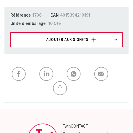
Référence
1708
EAN
4015394210191
Unité d'emballage
10 Qté
AJOUTER AUX SIGNETS
Dans la rubrique Liste d’articles/ Panier, vous pouvez gérer
nos produits dans différentes listes.
Ma liste
(0)
AJOUTER
CRÉER UNE NOUVELLE LISTE
TwinCONTACT