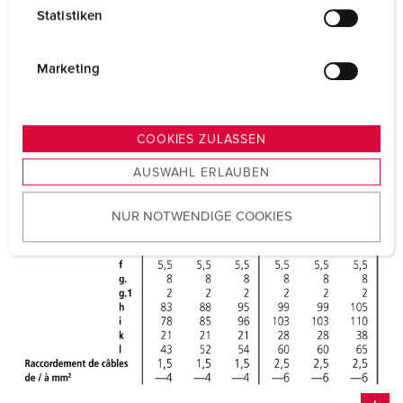
l
Statistiken
l
i
g
Marketing
u
n
g
COOKIES ZULASSEN
s
AUSWAHL ERLAUBEN
a
u
NUR NOTWENDIGE COOKIES
s
w
a
h
l