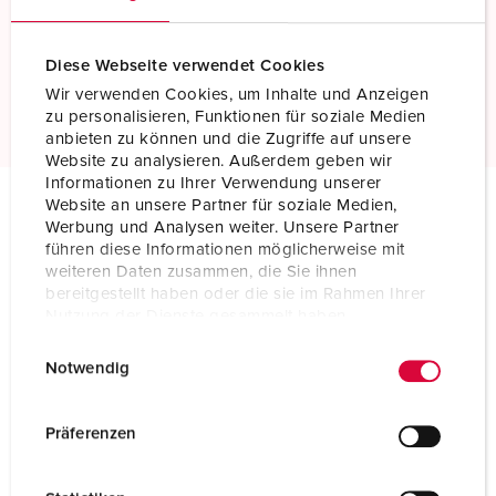
TwinCONTACT
Raccordement sans vis
Diese Webseite verwendet Cookies
En savoir plus
Wir verwenden Cookies, um Inhalte und Anzeigen
zu personalisieren, Funktionen für soziale Medien
anbieten zu können und die Zugriffe auf unsere
Website zu analysieren. Außerdem geben wir
Informationen zu Ihrer Verwendung unserer
Website an unsere Partner für soziale Medien,
Werbung und Analysen weiter. Unsere Partner
Spécifications techniques
führen diese Informationen möglicherweise mit
Socle de prise de courant saillie avec TwinCONTACT 1345
weiteren Daten zusammen, die Sie ihnen
bereitgestellt haben oder die sie im Rahmen Ihrer
Ampère
32 A
Nutzung der Dienste gesammelt haben.
E
Datenschutzerklärung
Impressum
Pôles
3 p
Notwendig
i
Volt
110 V
n
w
Präferenzen
Position horaire
4 h
i
l
Hertz
50-60 Hz