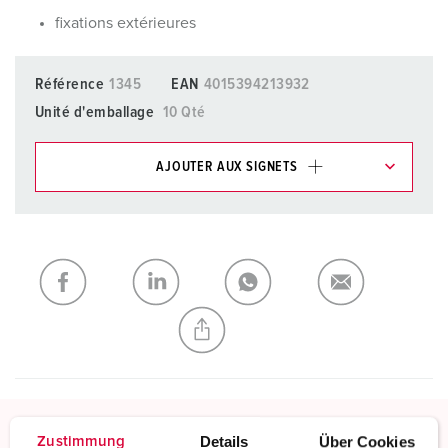
fixations extérieures
Référence
1345
EAN
4015394213932
Unité d'emballage
10 Qté
AJOUTER AUX SIGNETS
Dans la rubrique Liste d’articles/ Panier, vous pouvez gérer
nos produits dans différentes listes.
Ma liste
(0)
AJOUTER
CRÉER UNE NOUVELLE LISTE
Details
Über Cookies
Zustimmung