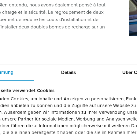
 Bien entendu, nous avons également pensé à tout
e charge et la sécurité. Le regroupement de deux
ermet de réduire les coûts d'installation et de
installer deux doubles bornes de recharge sur un
stallation simplifiée avec le boîtier de
Details
Über C
mmung
ce à notre boîte de connexion innovante, la AMTRON® Professiona
seite verwendet Cookies
ment cela fonctionne: il suffit de monter le boîtier, puis de su
den Cookies, um Inhalte und Anzeigen zu personalisieren, Funkt
er et effectuer les raccordements - prêt à l'emploi! C'est particu
dien anbieten zu können und die Zugriffe auf unsere Website zu
en. Außerdem geben wir Informationen zu Ihrer Verwendung unse
-installation et/ou si de nombreuses Doubles bornes de recharg
 unsere Partner für soziale Medien, Werbung und Analysen weite
phase de préparation de l'installation, la boîte de connexion peu
tner führen diese Informationen möglicherweise mit weiteren D
vercle correspondant, jusqu'à ce que la borne de recharge soit 
die Sie ihnen bereitgestellt haben oder die sie im Rahmen Ihre
lement utile en cas de réparation, car l'installation globale peu