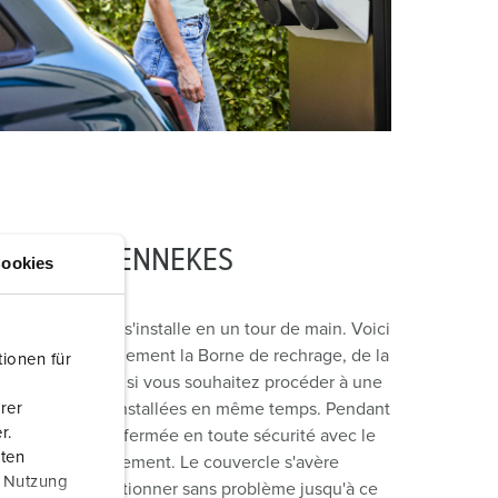
 connexion MENNEKES
ookies
l Twincharge s'installe en un tour de main. Voici
spendre confortablement la Borne de rechrage, de la
ionen für
lièrement pratique si vous souhaitez procéder à une
rer
es doivent être installées en même temps. Pendant
r.
t être facilement fermée en toute sécurité avec le
aten
ajoutée ultérieurement. Le couvercle s'avère
r Nutzung
t continuer à fonctionner sans problème jusqu'à ce