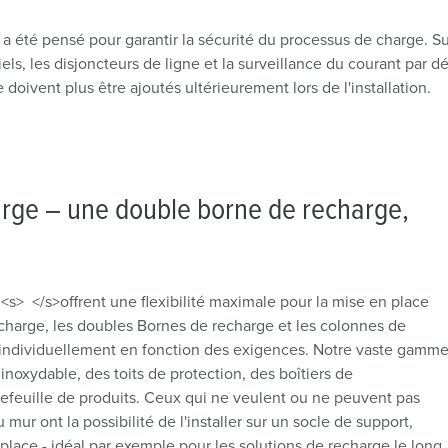
tout a été pensé pour garantir la sécurité du processus de charg
els, les disjoncteurs de ligne et la surveillance du courant par d
 doivent plus être ajoutés ultérieurement lors de l'installation.
ge – une double borne de recharge,
> </s>offrent une flexibilité maximale pour la mise en place
echarge, les doubles Bornes de recharge et les colonnes de
individuellement en fonction des exigences. Notre vaste gamm
inoxydable, des toits de protection, des boîtiers de
efeuille de produits. Ceux qui ne veulent ou ne peuvent pas
mur ont la possibilité de l'installer sur un socle de support,
ace - idéal par exemple pour les solutions de recharge le long