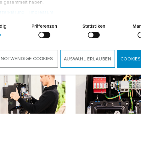
te gesammelt haben.
 la double borne de recharge soit à nouveau prête à l'emploi.
tzerklärung
Impressum
dig
Präferenzen
Statistiken
Mar
r la borne de recharge
3. Établir les connexions
 NOTWENDIGE COOKIES
AUSWAHL ERLAUBEN
COOKIES