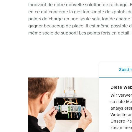
innovant de notre nouvelle solution de recharge.
en ce qui concerne la gestion simple des points d
points de charge en une seule solution de charge p
gagner beaucoup de place. Il est même possible d'
même socle de support! Les points forts en detail:
In
Zusti
Grâ
Diese Web
com
Wir verwen
fix
soziale Me
analysier
pré
Website an
la 
Unsere Par
cou
zusammen, 
éga