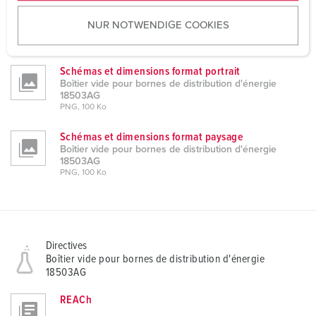
Données CAO 3D DWG
u
Boîtier vide pour bornes de distribution d'énergie
NUR NOTWENDIGE COOKIES
s
18503AG
ZIP, 597 Ko
w
a
Schémas et dimensions format portrait
h
Boîtier vide pour bornes de distribution d'énergie
l
18503AG
PNG, 100 Ko
Schémas et dimensions format paysage
Boîtier vide pour bornes de distribution d'énergie
18503AG
PNG, 100 Ko
Directives
Boîtier vide pour bornes de distribution d'énergie
18503AG
REACh