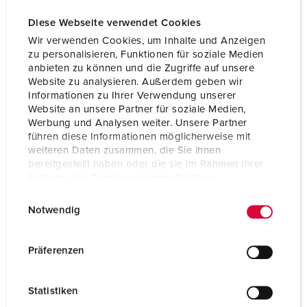
Diese Webseite verwendet Cookies
Wir verwenden Cookies, um Inhalte und Anzeigen
zu personalisieren, Funktionen für soziale Medien
anbieten zu können und die Zugriffe auf unsere
Website zu analysieren. Außerdem geben wir
Informationen zu Ihrer Verwendung unserer
Website an unsere Partner für soziale Medien,
Werbung und Analysen weiter. Unsere Partner
führen diese Informationen möglicherweise mit
weiteren Daten zusammen, die Sie ihnen
bereitgestellt haben oder die sie im Rahmen Ihrer
Nutzung der Dienste gesammelt haben.
E
Datenschutzerklärung
Impressum
Bestellnr. 10864
Notwendig
i
Schutzart
IP68
n
w
Präferenzen
Ampere
16 A
i
l
Pole
2 p+PE
Statistiken
l