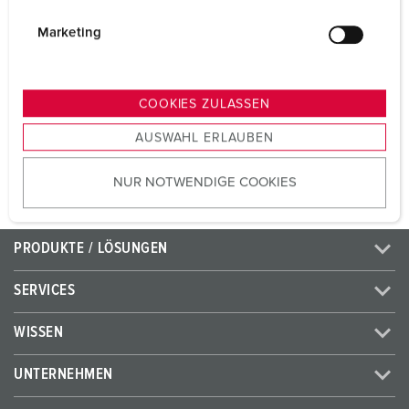
Volt
230 V
i
g
Marketing
Anschlusstechnik
Schraubkontakt
u
n
Kontakt
standard
g
COOKIES ZULASSEN
s
AUSWAHL ERLAUBEN
ZUM ARTIKEL
a
u
NUR NOTWENDIGE COOKIES
s
w
a
PRODUKTE / LÖSUNGEN
h
l
SERVICES
WISSEN
UNTERNEHMEN