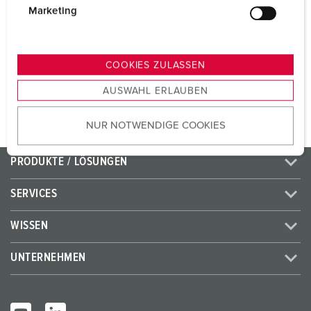
CEE 32 A, 5 p, 400 V
1
g
Marketing
u
SCHUKO®
3
n
g
COOKIES ZULASSEN
s
ZUM ARTIKEL
AUSWAHL ERLAUBEN
a
u
NUR NOTWENDIGE COOKIES
s
w
a
PRODUKTE / LÖSUNGEN
h
l
SERVICES
WISSEN
UNTERNEHMEN