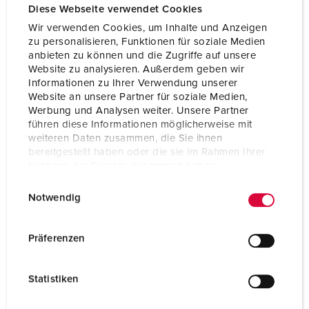
Diese Webseite verwendet Cookies
Wir verwenden Cookies, um Inhalte und Anzeigen
zu personalisieren, Funktionen für soziale Medien
anbieten zu können und die Zugriffe auf unsere
Website zu analysieren. Außerdem geben wir
Informationen zu Ihrer Verwendung unserer
Website an unsere Partner für soziale Medien,
Werbung und Analysen weiter. Unsere Partner
führen diese Informationen möglicherweise mit
weiteren Daten zusammen, die Sie ihnen
bereitgestellt haben oder die sie im Rahmen Ihrer
Nutzung der Dienste gesammelt haben.
E
Datenschutzerklärung
Impressum
Notwendig
i
Bestellnr. 930008
n
Gehäusematerial
Kunststoff
w
Präferenzen
i
Schutzart
IP44
l
Statistiken
CEE 16 A, 5 p, 400 V
1
l
i