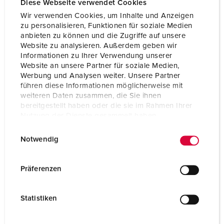
Diese Webseite verwendet Cookies
Wir verwenden Cookies, um Inhalte und Anzeigen
zu personalisieren, Funktionen für soziale Medien
anbieten zu können und die Zugriffe auf unsere
Website zu analysieren. Außerdem geben wir
Informationen zu Ihrer Verwendung unserer
Website an unsere Partner für soziale Medien,
Werbung und Analysen weiter. Unsere Partner
führen diese Informationen möglicherweise mit
weiteren Daten zusammen, die Sie ihnen
bereitgestellt haben oder die sie im Rahmen Ihrer
Nutzung der Dienste gesammelt haben.
E
Datenschutzerklärung
Impressum
Notwendig
i
Bestellnr. 920022
n
ELDAS-Nr.: 834792319
w
Präferenzen
Gehäusematerial
Kunststoff
i
l
Schutzart
IP44
Statistiken
l
i
CEE 16 A, 5 p, 400 V
1