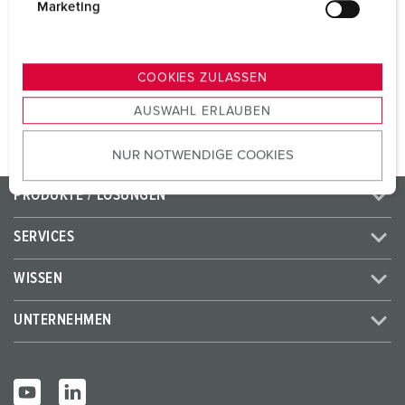
g
Marketing
CEE 32 A, 5 p, 400 V
1
u
n
g
COOKIES ZULASSEN
ZUM ARTIKEL
s
AUSWAHL ERLAUBEN
a
u
NUR NOTWENDIGE COOKIES
s
w
PRODUKTE / LÖSUNGEN
a
h
SERVICES
l
WISSEN
UNTERNEHMEN