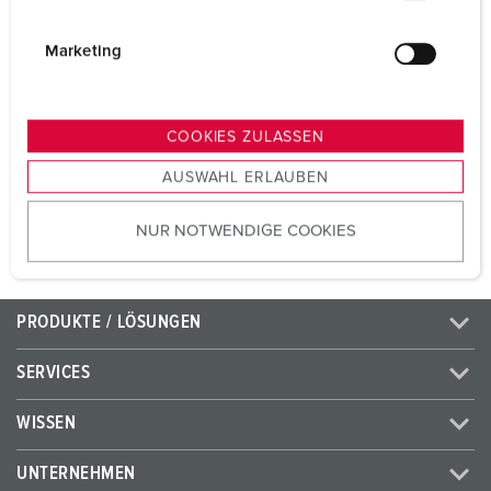
i
Volt
400 V
g
Marketing
Anschlusstechnik
Schraubkontakt
u
n
Kontakt
standard
g
COOKIES ZULASSEN
s
AUSWAHL ERLAUBEN
a
ZUM ARTIKEL
u
NUR NOTWENDIGE COOKIES
s
w
a
h
PRODUKTE / LÖSUNGEN
l
SERVICES
WISSEN
UNTERNEHMEN