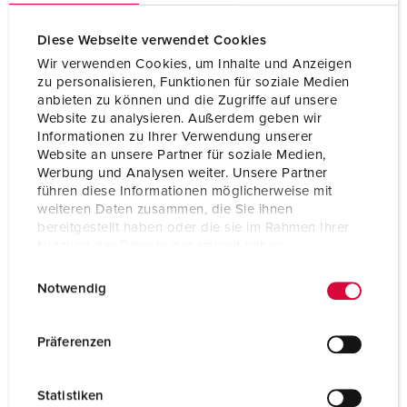
Diese Webseite verwendet Cookies
Wir verwenden Cookies, um Inhalte und Anzeigen
zu personalisieren, Funktionen für soziale Medien
anbieten zu können und die Zugriffe auf unsere
Website zu analysieren. Außerdem geben wir
Informationen zu Ihrer Verwendung unserer
Website an unsere Partner für soziale Medien,
Werbung und Analysen weiter. Unsere Partner
führen diese Informationen möglicherweise mit
weiteren Daten zusammen, die Sie ihnen
bereitgestellt haben oder die sie im Rahmen Ihrer
Nutzung der Dienste gesammelt haben.
E
Datenschutzerklärung
Impressum
Bestellnr. 804
Notwendig
i
ELDAS-Nr.: 728930010
n
Schutzart
IP44
w
Präferenzen
Ampere
32 A
i
l
Pole
5 p
Statistiken
l