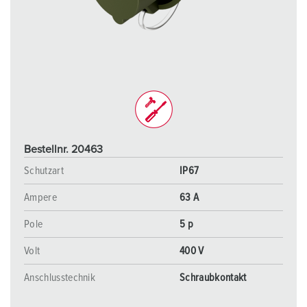
Bestellnr. 20463
Schutzart
IP67
Ampere
63 A
Pole
5 p
Volt
400 V
Anschlusstechnik
Schraubkontakt