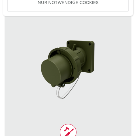
NUR NOTWENDIGE COOKIES
s
w
a
h
l