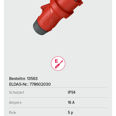
Bestellnr. 13563
ELDAS-Nr.: 778602030
Schutzart
IP54
Ampere
16 A
Pole
5 p