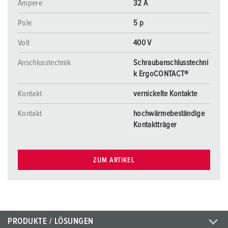
Ampere
32 A
Pole
5 p
Volt
400 V
Anschlusstechnik
Schraubanschlusstechni
k ErgoCONTACT®
Kontakt
vernickelte Kontakte
Kontakt
hochwärmebeständige
Kontaktträger
ZUM ARTIKEL
PRODUKTE / LÖSUNGEN