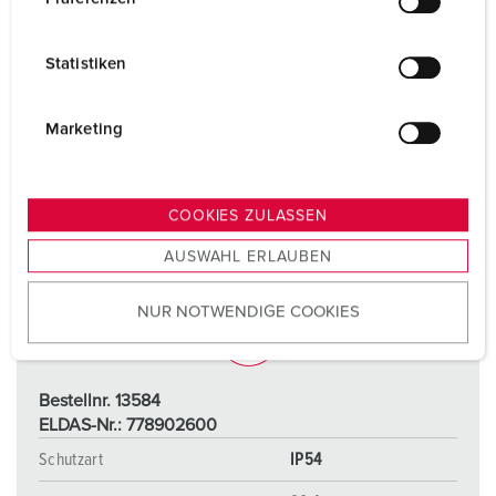
i
l
Statistiken
l
i
g
Marketing
u
n
g
COOKIES ZULASSEN
s
AUSWAHL ERLAUBEN
a
u
NUR NOTWENDIGE COOKIES
s
w
a
h
Bestellnr. 13584
l
ELDAS-Nr.: 778902600
Schutzart
IP54