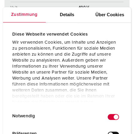
Volt
400 V
Details
Über Cookies
Zustimmung
Anschlusstechnik
Schraubanschlusstechni
k ErgoCONTACT®
Diese Webseite verwendet Cookies
Kontakt
vernickelte Kontakte
Wir verwenden Cookies, um Inhalte und Anzeigen
zu personalisieren, Funktionen für soziale Medien
Kontakt
hochwärmebeständige
anbieten zu können und die Zugriffe auf unsere
Kontaktträger
Website zu analysieren. Außerdem geben wir
Informationen zu Ihrer Verwendung unserer
Website an unsere Partner für soziale Medien,
ZUM ARTIKEL
Werbung und Analysen weiter. Unsere Partner
führen diese Informationen möglicherweise mit
weiteren Daten zusammen, die Sie ihnen
bereitgestellt haben oder die sie im Rahmen Ihrer
Nutzung der Dienste gesammelt haben.
E
Datenschutzerklärung
Impressum
Notwendig
i
n
w
Präferenzen