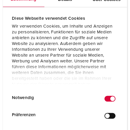
Diese Webseite verwendet Cookies
Wir verwenden Cookies, um Inhalte und Anzeigen
zu personalisieren, Funktionen für soziale Medien
anbieten zu können und die Zugriffe auf unsere
Website zu analysieren. Außerdem geben wir
Informationen zu Ihrer Verwendung unserer
Website an unsere Partner für soziale Medien,
Werbung und Analysen weiter. Unsere Partner
führen diese Informationen möglicherweise mit
weiteren Daten zusammen, die Sie ihnen
bereitgestellt haben oder die sie im Rahmen Ihrer
Nutzung der Dienste gesammelt haben.
Bestellnr. 2123A
E
Datenschutzerklärung
Impressum
Schutzart
IP67
Notwendig
i
n
Ampere
32 A
w
Präferenzen
Pole
4 p
i
l