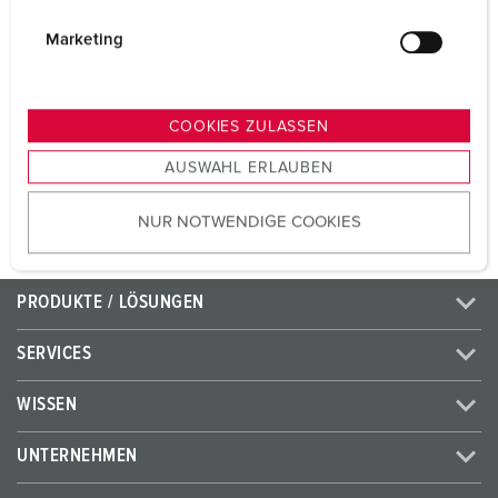
Volt
50 - 500 V
i
g
Marketing
Anschlusstechnik
Schraubkontakt
u
n
Kontakt
standard
g
COOKIES ZULASSEN
s
AUSWAHL ERLAUBEN
ZUM ARTIKEL
a
u
NUR NOTWENDIGE COOKIES
s
w
a
PRODUKTE / LÖSUNGEN
h
l
SERVICES
WISSEN
UNTERNEHMEN