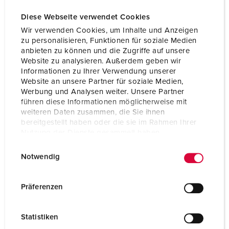
Diese Webseite verwendet Cookies
Wir verwenden Cookies, um Inhalte und Anzeigen
zu personalisieren, Funktionen für soziale Medien
anbieten zu können und die Zugriffe auf unsere
Website zu analysieren. Außerdem geben wir
Informationen zu Ihrer Verwendung unserer
Website an unsere Partner für soziale Medien,
Werbung und Analysen weiter. Unsere Partner
führen diese Informationen möglicherweise mit
weiteren Daten zusammen, die Sie ihnen
bereitgestellt haben oder die sie im Rahmen Ihrer
Nutzung der Dienste gesammelt haben.
E
Datenschutzerklärung
Impressum
Bestellnr. 1295
Notwendig
i
Schutzart
IP67
n
w
Präferenzen
Ampere
63 A
i
l
Pole
5 p
Statistiken
l